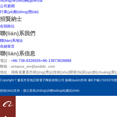
領(lǐng)導(dǎo)關(guān)懷
公司新聞
行業(yè)動(dòng)態(tài)
招賢納士
在招崗位
聯(lián)系我們
聯(lián)系地址
在線留言
聯(lián)系信息
電話：
+86-738-8326555
+86-13873828888
郵箱：antaeus_sm@andidz .com
地址：湖南省婁底市經(jīng)濟(jì)技術(shù)開發(fā)區(qū)創(chuàng)業(
Copyright ? 婁底市安地亞斯電子陶瓷有限公司 版權(quán)所有
湘ICP備17020376號(
技術(shù)支持：蒲公英
長(zhǎng)沙網(wǎng)站建設(shè)