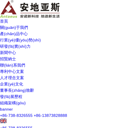
首頁
關(guān)于我們
產(chǎn)品中心
行業(yè)優(yōu)勢(shì)
研發(fā)實(shí)力
新聞中心
招賢納士
聯(lián)系我們
專利中心文案
人才理念文案
企業(yè)文化
董事長(zhǎng)致辭
發(fā)展歷程
組織架構(gòu)
banner
+86-738-8326555
+86-13873828888