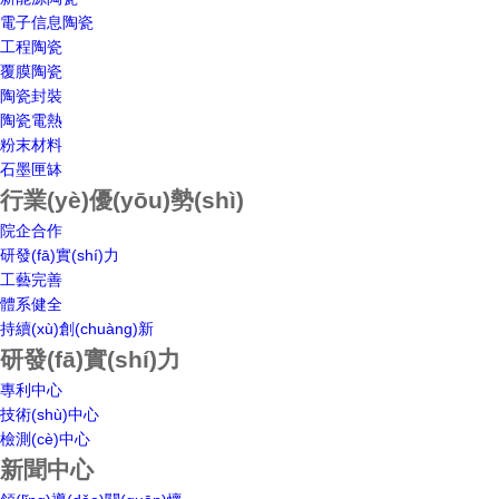
電子信息陶瓷
工程陶瓷
覆膜陶瓷
陶瓷封裝
陶瓷電熱
粉末材料
石墨匣缽
行業(yè)優(yōu)勢(shì)
院企合作
研發(fā)實(shí)力
工藝完善
體系健全
持續(xù)創(chuàng)新
研發(fā)實(shí)力
專利中心
技術(shù)中心
檢測(cè)中心
新聞中心