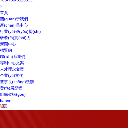
+86-738-8326555
×
首頁
關(guān)于我們
產(chǎn)品中心
行業(yè)優(yōu)勢(shì)
研發(fā)實(shí)力
新聞中心
招賢納士
聯(lián)系我們
專利中心文案
人才理念文案
企業(yè)文化
董事長(zhǎng)致辭
發(fā)展歷程
組織架構(gòu)
banner