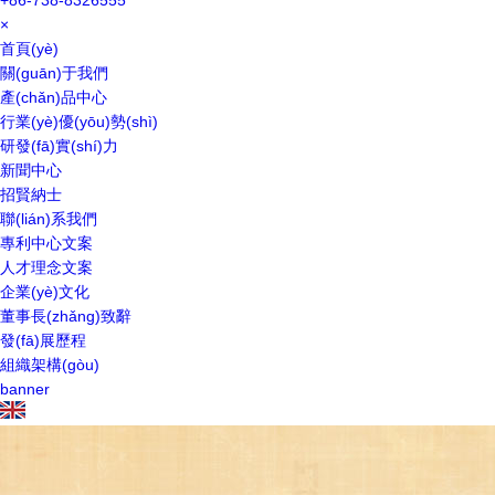
+86-738-8326555
×
首頁(yè)
關(guān)于我們
產(chǎn)品中心
行業(yè)優(yōu)勢(shì)
研發(fā)實(shí)力
新聞中心
招賢納士
聯(lián)系我們
專利中心文案
人才理念文案
企業(yè)文化
董事長(zhǎng)致辭
發(fā)展歷程
組織架構(gòu)
banner