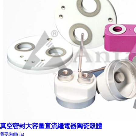
真空密封大容量直流繼電器陶瓷殼體
我要詢價(jià)