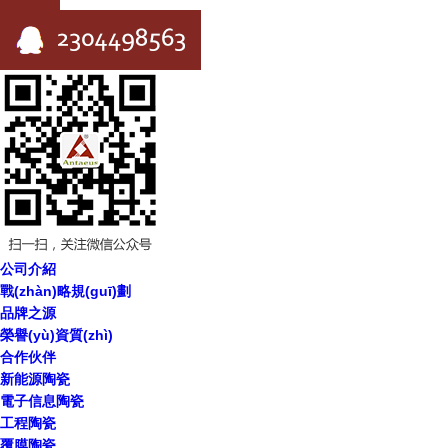
公司介紹
戰(zhàn)略規(guī)劃
品牌之源
榮譽(yù)資質(zhì)
合作伙伴
新能源陶瓷
電子信息陶瓷
工程陶瓷
覆膜陶瓷