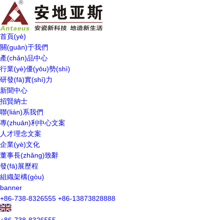
首頁(yè)
關(guān)于我們
產(chǎn)品中心
行業(yè)優(yōu)勢(shì)
研發(fā)實(shí)力
新聞中心
招賢納士
聯(lián)系我們
專(zhuān)利中心文案
人才理念文案
企業(yè)文化
董事長(zhǎng)致辭
發(fā)展歷程
組織架構(gòu)
banner
+86-738-8326555
+86-13873828888