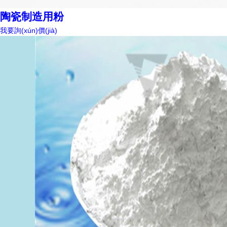
陶瓷制造用粉
我要詢(xún)價(jià)