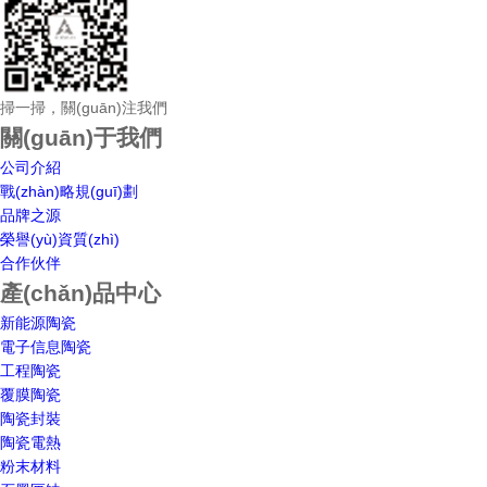
掃一掃，關(guān)注我們
關(guān)于我們
公司介紹
戰(zhàn)略規(guī)劃
品牌之源
榮譽(yù)資質(zhì)
合作伙伴
產(chǎn)品中心
新能源陶瓷
電子信息陶瓷
工程陶瓷
覆膜陶瓷
陶瓷封裝
陶瓷電熱
粉末材料