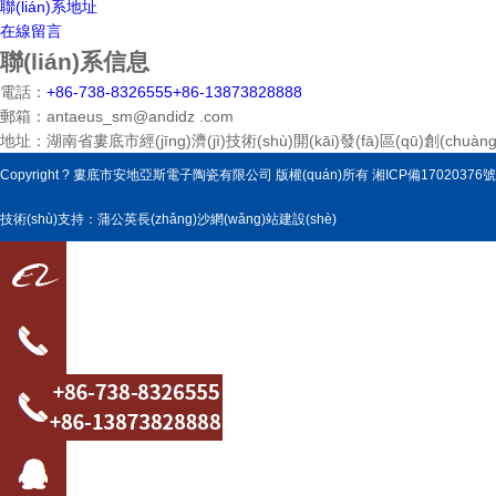
聯(lián)系地址
在線留言
聯(lián)系信息
電話：
+86-738-8326555
+86-13873828888
郵箱：antaeus_sm@andidz .com
地址：湖南省婁底市經(jīng)濟(jì)技術(shù)開(kāi)發(fā)區(qū)創(chuàng
Copyright ? 婁底市安地亞斯電子陶瓷有限公司 版權(quán)所有
湘ICP備17020376號(
技術(shù)支持：蒲公英
長(zhǎng)沙網(wǎng)站建設(shè)