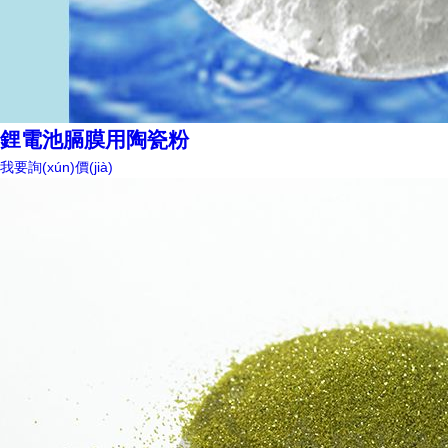
鋰電池膈膜用陶瓷粉
我要詢(xún)價(jià)