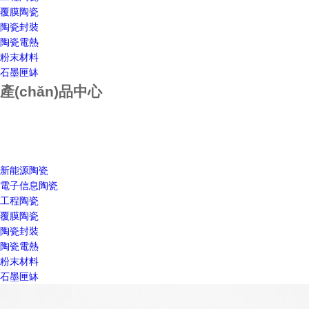
覆膜陶瓷
陶瓷封裝
陶瓷電熱
粉末材料
石墨匣缽
產(chǎn)品中心
新能源陶瓷
電子信息陶瓷
工程陶瓷
覆膜陶瓷
陶瓷封裝
陶瓷電熱
粉末材料
石墨匣缽