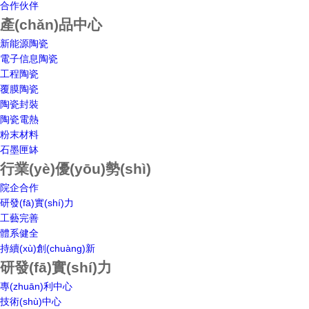
合作伙伴
產(chǎn)品中心
新能源陶瓷
電子信息陶瓷
工程陶瓷
覆膜陶瓷
陶瓷封裝
陶瓷電熱
粉末材料
石墨匣缽
行業(yè)優(yōu)勢(shì)
院企合作
研發(fā)實(shí)力
工藝完善
體系健全
持續(xù)創(chuàng)新
研發(fā)實(shí)力
專(zhuān)利中心
技術(shù)中心