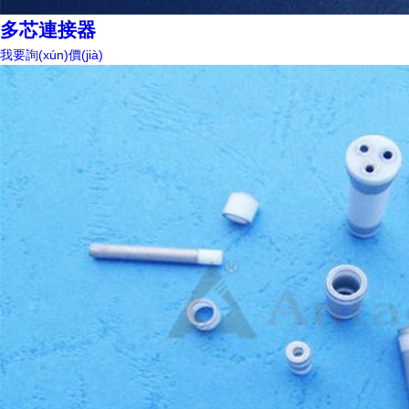
多芯連接器
我要詢(xún)價(jià)