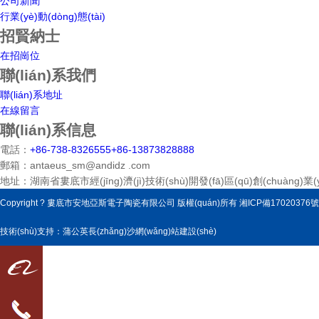
公司新聞
行業(yè)動(dòng)態(tài)
招賢納士
在招崗位
聯(lián)系我們
聯(lián)系地址
在線留言
聯(lián)系信息
電話：
+86-738-8326555
+86-13873828888
郵箱：antaeus_sm@andidz .com
地址：湖南省婁底市經(jīng)濟(jì)技術(shù)開發(fā)區(qū)創(chuàng)業(
Copyright ? 婁底市安地亞斯電子陶瓷有限公司 版權(quán)所有
湘ICP備17020376號(
技術(shù)支持：蒲公英
長(zhǎng)沙網(wǎng)站建設(shè)