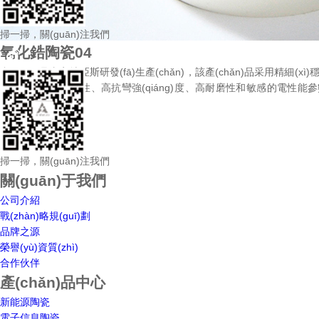
掃一掃，關(guān)注我們
氧化鋯陶瓷04
產(chǎn)品由安地亞斯研發(fā)生產(chǎn)，該產(chǎn)品采用精細(xì)穩
(chǎn)品具有高韌性、高抗彎強(qiáng)度、高耐磨性和敏感的電性能參數(sh
域。
我要詢價(jià)
掃一掃，關(guān)注我們
關(guān)于我們
公司介紹
戰(zhàn)略規(guī)劃
品牌之源
榮譽(yù)資質(zhì)
合作伙伴
產(chǎn)品中心
新能源陶瓷
電子信息陶瓷