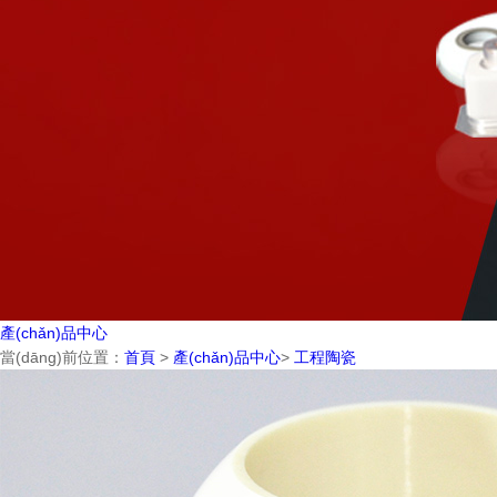
產(chǎn)品中心
當(dāng)前位置：
首頁
>
產(chǎn)品中心
>
工程陶瓷