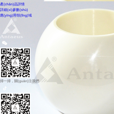
產(chǎn)品詳情
詳細(xì)參數(shù)
應(yīng)用領(lǐng)域
掃一掃，關(guān)注我們