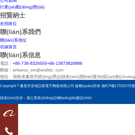
公司新聞
行業(yè)動(dòng)態(tài)
招賢納士
在招崗位
聯(lián)系我們
聯(lián)系地址
在線留言
聯(lián)系信息
電話：
+86-738-8326555
+86-13873828888
郵箱：antaeus_sm@andidz .com
地址：湖南省婁底市經(jīng)濟(jì)技術(shù)開(kāi)發(fā)區(qū)創(chuàng
Copyright ? 婁底市安地亞斯電子陶瓷有限公司 版權(quán)所有
湘ICP備17020376號(
技術(shù)支持：蒲公英
長(zhǎng)沙網(wǎng)站建設(shè)