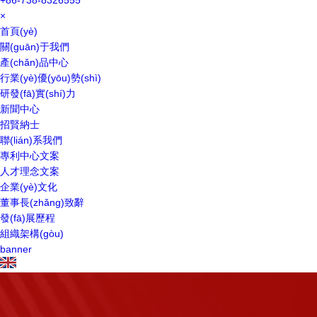
+86-738-8326555
×
首頁(yè)
關(guān)于我們
產(chǎn)品中心
行業(yè)優(yōu)勢(shì)
研發(fā)實(shí)力
新聞中心
招賢納士
聯(lián)系我們
專利中心文案
人才理念文案
企業(yè)文化
董事長(zhǎng)致辭
發(fā)展歷程
組織架構(gòu)
banner