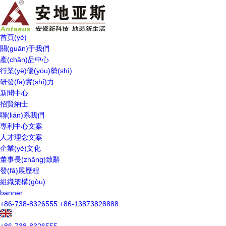
首頁(yè)
關(guān)于我們
產(chǎn)品中心
行業(yè)優(yōu)勢(shì)
研發(fā)實(shí)力
新聞中心
招賢納士
聯(lián)系我們
專利中心文案
人才理念文案
企業(yè)文化
董事長(zhǎng)致辭
發(fā)展歷程
組織架構(gòu)
banner
+86-738-8326555
+86-13873828888