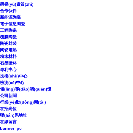
榮譽(yù)資質(zhì)
合作伙伴
新能源陶瓷
電子信息陶瓷
工程陶瓷
覆膜陶瓷
陶瓷封裝
陶瓷電熱
粉末材料
石墨匣缽
專利中心
技術(shù)中心
檢測(cè)中心
領(lǐng)導(dǎo)關(guān)懷
公司新聞
行業(yè)動(dòng)態(tài)
在招崗位
聯(lián)系地址
在線留言
banner_pc