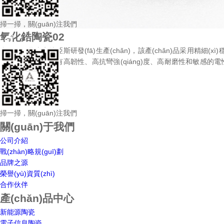
掃一掃，關(guān)注我們
氧化鋯陶瓷02
產(chǎn)品由安地亞斯研發(fā)生產(chǎn)，該產(chǎn)品采用精細(xì)
件，產(chǎn)品具有高韌性、高抗彎強(qiáng)度、高耐磨性和敏感的電
(lǐng)域。
我要詢價(jià)
掃一掃，關(guān)注我們
關(guān)于我們
公司介紹
戰(zhàn)略規(guī)劃
品牌之源
榮譽(yù)資質(zhì)
合作伙伴
產(chǎn)品中心
新能源陶瓷
電子信息陶瓷