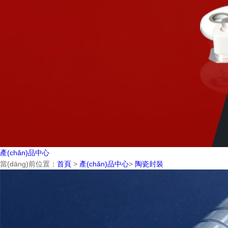
產(chǎn)品中心
當(dāng)前位置：
首頁
>
產(chǎn)品中心
>
陶瓷封裝