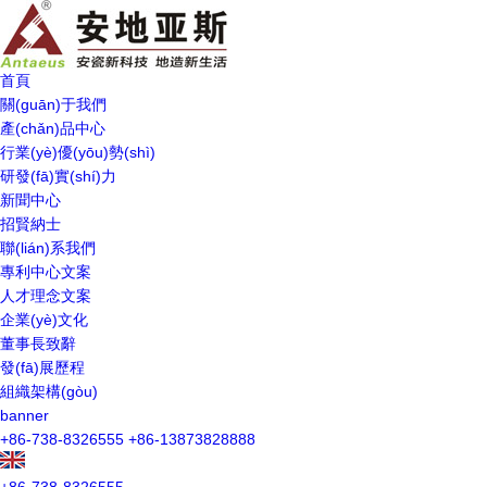
首頁
關(guān)于我們
產(chǎn)品中心
行業(yè)優(yōu)勢(shì)
研發(fā)實(shí)力
新聞中心
招賢納士
聯(lián)系我們
專利中心文案
人才理念文案
企業(yè)文化
董事長致辭
發(fā)展歷程
組織架構(gòu)
banner
+86-738-8326555
+86-13873828888