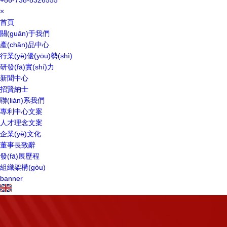
+86-738-8326555
×
首頁
關(guān)于我們
產(chǎn)品中心
行業(yè)優(yōu)勢(shì)
研發(fā)實(shí)力
新聞中心
招賢納士
聯(lián)系我們
專利中心文案
人才理念文案
企業(yè)文化
董事長致辭
發(fā)展歷程
組織架構(gòu)
banner