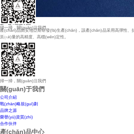
多芯連接器
掃一掃，關(guān)注我們
產(chǎn)品由安地亞斯研發(fā)生產(chǎn)，該產(chǎn)品采用高彈性、
測(cè)量的高精度、高穩(wěn)定性。
我要詢價(jià)
掃一掃，關(guān)注我們
關(guān)于我們
公司介紹
戰(zhàn)略規(guī)劃
品牌之源
榮譽(yù)資質(zhì)
合作伙伴
產(chǎn)品中心