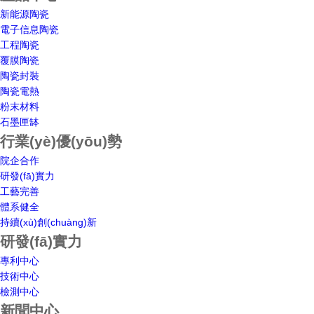
新能源陶瓷
電子信息陶瓷
工程陶瓷
覆膜陶瓷
陶瓷封裝
陶瓷電熱
粉末材料
石墨匣缽
行業(yè)優(yōu)勢
院企合作
研發(fā)實力
工藝完善
體系健全
持續(xù)創(chuàng)新
研發(fā)實力
專利中心
技術中心
檢測中心
新聞中心