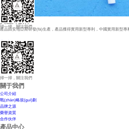
真空焊接件
掃一掃，關注我們
產品由安地亞斯研發(fā)生產，產品獲得實用新型專利，中國實用新型專利號：ZL
我要詢價
掃一掃，關注我們
關于我們
公司介紹
戰(zhàn)略規(guī)劃
品牌之源
榮譽資質
合作伙伴
產品中心