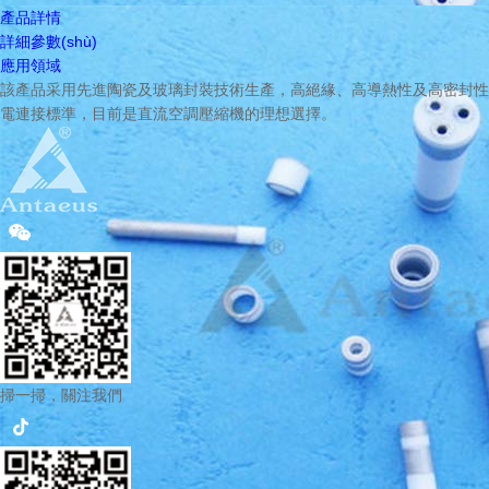
產品詳情
詳細參數(shù)
應用領域
該產品采用先進陶瓷及玻璃封裝技術生產，高絕緣、高導熱性及高
電連接標準，目前是直流空調壓縮機的理想選擇。
掃一掃，關注我們