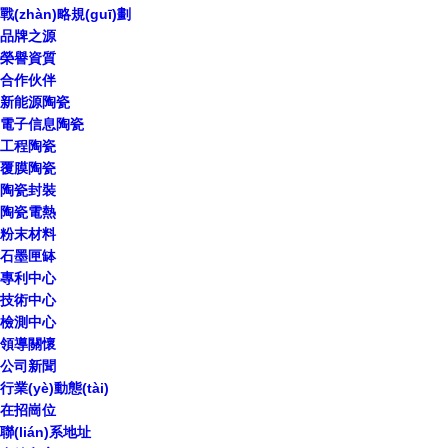
戰(zhàn)略規(guī)劃
品牌之源
榮譽資質
合作伙伴
新能源陶瓷
電子信息陶瓷
工程陶瓷
覆膜陶瓷
陶瓷封裝
陶瓷電熱
粉末材料
石墨匣缽
專利中心
技術中心
檢測中心
領導關懷
公司新聞
行業(yè)動態(tài)
在招崗位
聯(lián)系地址