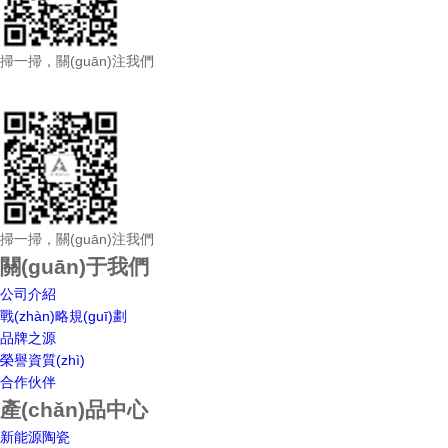
掃一掃，關(guān)注我們
掃一掃，關(guān)注我們
關(guān)于我們
公司介紹
戰(zhàn)略規(guī)劃
品牌之源
榮譽資質(zhì)
合作伙伴
產(chǎn)品中心
新能源陶瓷