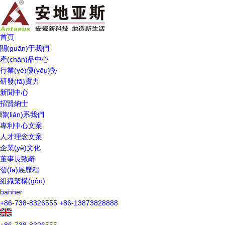
首頁
關(guān)于我們
產(chǎn)品中心
行業(yè)優(yōu)勢
研發(fā)實力
新聞中心
招賢納士
聯(lián)系我們
專利中心文案
人才理念文案
企業(yè)文化
董事長致辭
發(fā)展歷程
組織架構(gòu)
banner
+86-738-8326555
+86-13873828888