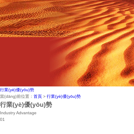
行業(yè)優(yōu)勢
當(dāng)前位置：
首頁
>
行業(yè)優(yōu)勢
行業(yè)優(yōu)勢
Industry Advantage
01