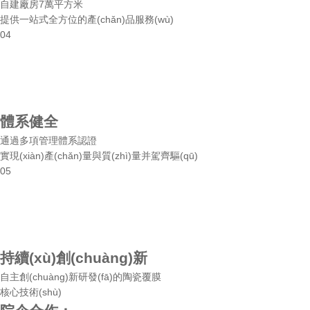
自建廠房7萬平方米
提供一站式全方位的產(chǎn)品服務(wù)
04
體系健全
通過多項管理體系認證
實現(xiàn)產(chǎn)量與質(zhì)量并駕齊驅(qū)
05
持續(xù)創(chuàng)新
自主創(chuàng)新研發(fā)的陶瓷覆膜
核心技術(shù)