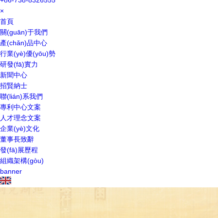
+86-738-8326555
×
首頁
關(guān)于我們
產(chǎn)品中心
行業(yè)優(yōu)勢
研發(fā)實力
新聞中心
招賢納士
聯(lián)系我們
專利中心文案
人才理念文案
企業(yè)文化
董事長致辭
發(fā)展歷程
組織架構(gòu)
banner