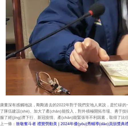
康董深有感觸地說，剛剛過去的2022年對于我們安地人來說，是忙碌的一年，
了隊伍建設(shè)、加大了產(chǎn)能投入，對外積極開拓市場、勇于技術(sh
服了經(jīng)濟下行、新冠疫情、產(chǎn)能緊張等不利因素，取得
上一條：
致敬奮斗者 禮贊勞動美 | 2024年優(yōu)秀輔導(dǎo)員頒獎典