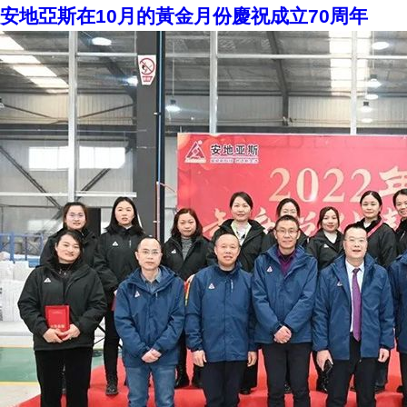
安地亞斯在10月的黃金月份慶祝成立70周年