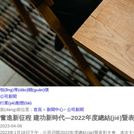
領(lǐng)導(dǎo)關(guān)懷
公司新聞
行業(yè)動態(tài)
當(dāng)前位置：
首頁
>
新聞中心
>
公司新聞
奮進新征程 建功新時代—2022年度總結(jié)暨
2023-04-06
2023年1月18日下午，公司召開2022年度總結(jié)暨表彰大會。本次大會分兩個環(h