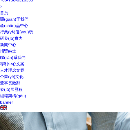
+86-738-8326555
×
首頁
關(guān)于我們
產(chǎn)品中心
行業(yè)優(yōu)勢
研發(fā)實力
新聞中心
招賢納士
聯(lián)系我們
專利中心文案
人才理念文案
企業(yè)文化
董事長致辭
發(fā)展歷程
組織架構(gòu)
banner