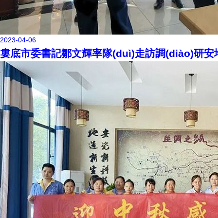
2023-04-06
婁底市委書記鄒文輝率隊(duì)走訪調(diào)研