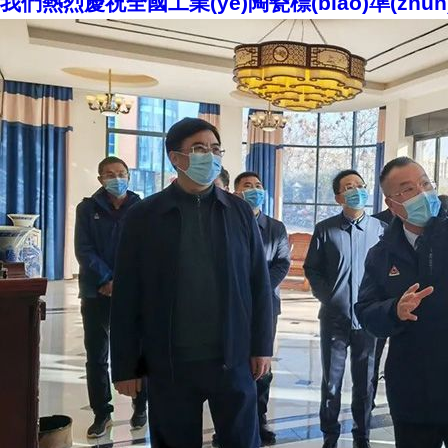
我們熱烈慶祝全國工業(yè)陶瓷標(biāo)準(zhǔn)