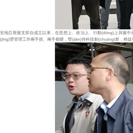
安地亞斯黨支部自成立以來，在思想上、政治上、行動(dòng)上與黨中央
(jīng)營管理工作兩手抓、兩手都硬，堅(jiān)持科技創(chuàng)新，精益智造