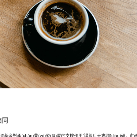
陪同
投資基金對產(chǎn)業(yè)發(fā)展的支撐作用”課題組來婁調(diào)研。市政協(