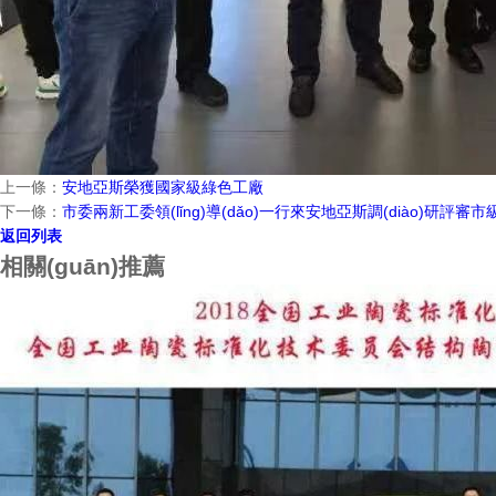
上一條：
安地亞斯榮獲國家級綠色工廠
下一條：
市委兩新工委領(lǐng)導(dǎo)一行來安地亞斯調(diào)研評審市級
返回列表
相關(guān)推薦