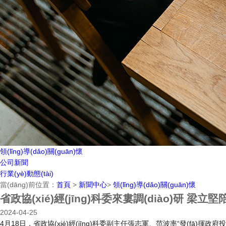
領(lǐng)導(dǎo)關(guān)懷
公司新聞
行業(yè)動態(tài)
當(dāng)前位置：
首頁
>
新聞中心
>
領(lǐng)導(dǎo)關(guān)懷
省政協(xié)經(jīng)科委來婁調(diào)研 梁立堅
2024-04-25
4月18日，省政協(xié)經(jīng)科委副主任張志軍、范波率“發(fā)揮政府