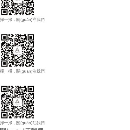
掃一掃，關(guān)注我們
掃一掃，關(guān)注我們
掃一掃，關(guān)注我們