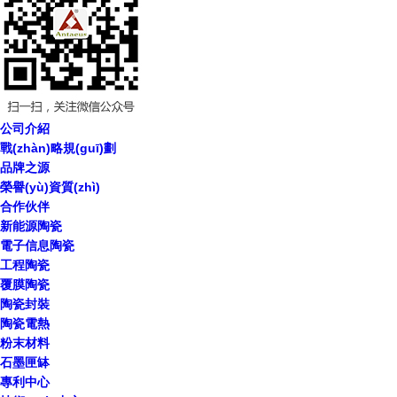
公司介紹
戰(zhàn)略規(guī)劃
品牌之源
榮譽(yù)資質(zhì)
合作伙伴
新能源陶瓷
電子信息陶瓷
工程陶瓷
覆膜陶瓷
陶瓷封裝
陶瓷電熱
粉末材料
石墨匣缽
專利中心