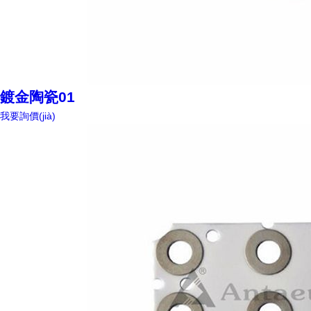
鍍金陶瓷01
我要詢價(jià)