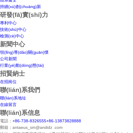
體系健全
持續(xù)創(chuàng)新
研發(fā)實(shí)力
專利中心
技術(shù)中心
檢測(cè)中心
新聞中心
領(lǐng)導(dǎo)關(guān)懷
公司新聞
行業(yè)動(dòng)態(tài)
招賢納士
在招崗位
聯(lián)系我們
聯(lián)系地址
在線留言
聯(lián)系信息
電話：
+86-738-8326555
+86-13873828888
郵箱：antaeus_sm@andidz .com