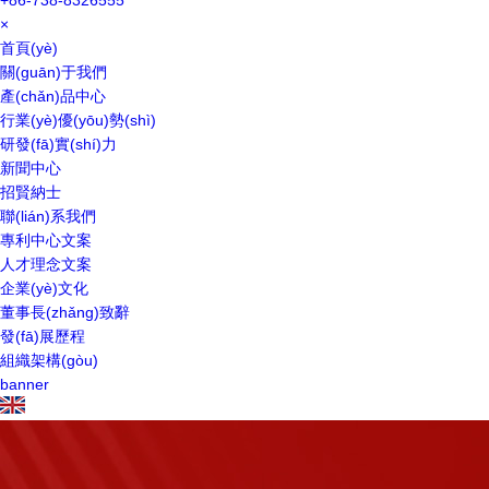
+86-738-8326555
×
首頁(yè)
關(guān)于我們
產(chǎn)品中心
行業(yè)優(yōu)勢(shì)
研發(fā)實(shí)力
新聞中心
招賢納士
聯(lián)系我們
專利中心文案
人才理念文案
企業(yè)文化
董事長(zhǎng)致辭
發(fā)展歷程
組織架構(gòu)
banner