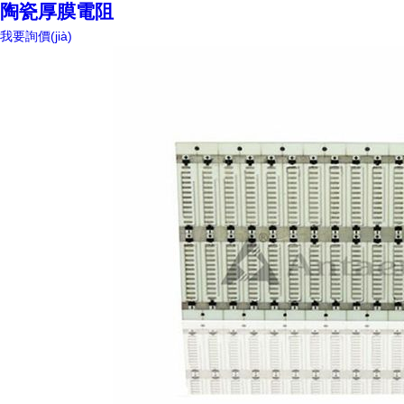
陶瓷厚膜電阻
我要詢價(jià)