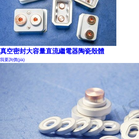
真空密封大容量直流繼電器陶瓷殼體
我要詢價(jià)