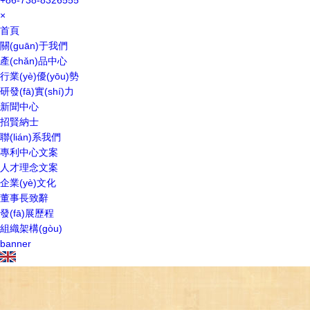
+86-738-8326555
×
首頁
關(guān)于我們
產(chǎn)品中心
行業(yè)優(yōu)勢
研發(fā)實(shí)力
新聞中心
招賢納士
聯(lián)系我們
專利中心文案
人才理念文案
企業(yè)文化
董事長致辭
發(fā)展歷程
組織架構(gòu)
banner