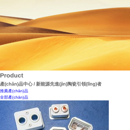
P
roduct
產(chǎn)品中心
/ 新能源先進(jìn)陶瓷引領(lǐng)者
推薦產(chǎn)品
全部產(chǎn)品