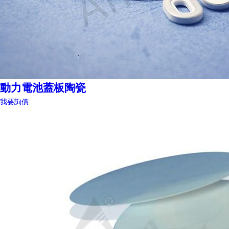
動力電池蓋板陶瓷
我要詢價