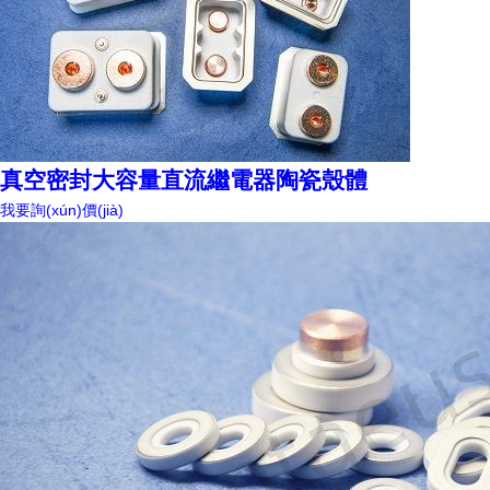
真空密封大容量直流繼電器陶瓷殼體
我要詢(xún)價(jià)