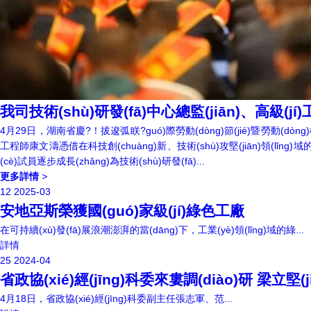
我司技術(shù)研發(fā)中心總監(jiān)、高級(
4月29日，湖南省慶?！拔逡弧眹?guó)際勞動(dòng)節(jié)暨勞動(dòng)模
工程師康文濤憑借在科技創(chuàng)新、技術(shù)攻堅(jiān)領(lǐng)
(cè)試員逐步成長(zhǎng)為技術(shù)研發(fā)...
更多詳情
>
12
2025-03
安地亞斯榮獲國(guó)家級(jí)綠色工廠
在可持續(xù)發(fā)展浪潮澎湃的當(dāng)下，工業(yè)領(lǐng)域的綠...
詳情
25
2024-04
省政協(xié)經(jīng)科委來婁調(diào)研 梁立堅(jiā
4月18日，省政協(xié)經(jīng)科委副主任張志軍、范...