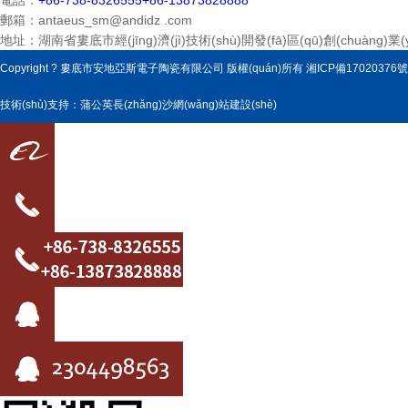
電話：
+86-738-8326555
+86-13873828888
郵箱：antaeus_sm@andidz .com
地址：湖南省婁底市經(jīng)濟(jì)技術(shù)開發(fā)區(qū)創(chuàng)業(
Copyright ? 婁底市安地亞斯電子陶瓷有限公司 版權(quán)所有
湘ICP備17020376號(
技術(shù)支持：蒲公英
長(zhǎng)沙網(wǎng)站建設(shè)