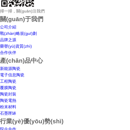
掃一掃，關(guān)注我們
關(guān)于我們
公司介紹
戰(zhàn)略規(guī)劃
品牌之源
榮譽(yù)資質(zhì)
合作伙伴
產(chǎn)品中心
新能源陶瓷
電子信息陶瓷
工程陶瓷
覆膜陶瓷
陶瓷封裝
陶瓷電熱
粉末材料
石墨匣缽
行業(yè)優(yōu)勢(shì)
院企合作