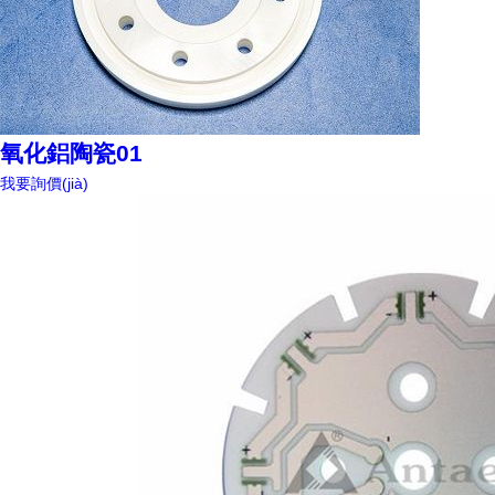
氧化鋁陶瓷01
我要詢價(jià)