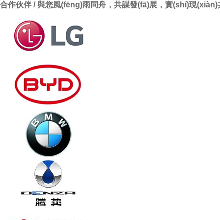
合作伙伴
/ 與您風(fēng)雨同舟，共謀發(fā)展，實(shí)現(xiàn