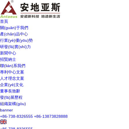
首頁
關(guān)于我們
產(chǎn)品中心
行業(yè)優(yōu)勢
研發(fā)實(shí)力
新聞中心
招賢納士
聯(lián)系我們
專利中心文案
人才理念文案
企業(yè)文化
董事長致辭
發(fā)展歷程
組織架構(gòu)
banner
+86-738-8326555
+86-13873828888