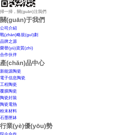
掃一掃，關(guān)注我們
關(guān)于我們
公司介紹
戰(zhàn)略規(guī)劃
品牌之源
榮譽(yù)資質(zhì)
合作伙伴
產(chǎn)品中心
新能源陶瓷
電子信息陶瓷
工程陶瓷
覆膜陶瓷
陶瓷封裝
陶瓷電熱
粉末材料
石墨匣缽
行業(yè)優(yōu)勢
院企合作