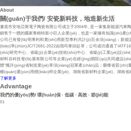
About
關(guān)于我們
/ 安瓷新科技，地造新生活
婁底市安地亞斯電子陶瓷有限公司成立于2004年, 是一家集新能源汽車陶瓷零
銷售于一體的國家專精特新小巨人企業(yè)，也是一家擁有知識(shí)產(c
公司已有發(fā)明專利和實(shí)用新型專利共計(jì)百余項(xiàng)；新能源陶
(biāo)準(zhǔn)JC/T2681-2022由我司牽頭起草；公司成功通過了IA
(shù)研究中心、省級(jí)企業(yè)技術(shù)中心、省級(jí)工業(yè)設(s
材料谷科技發(fā)展有限公司等企業(yè)在經(jīng)開區(qū)共同建設(shè
體”獲評(píng)省制造業(yè)單項(xiàng)冠軍產(chǎn)品；榮獲省質(zhì)
權(quán)運(yùn)用標(biāo)桿企業(yè)、湖南省新材料企業(yè)
了解更多
A
dvantage
我們的優(yōu)勢
/ 環(huán)保 · 低碳 · 高效 · 節(jié)能
01