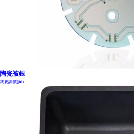
陶瓷被銀
我要詢價(jià)