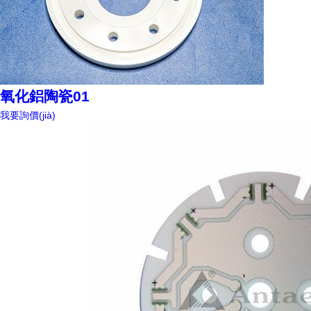
氧化鋁陶瓷01
我要詢價(jià)