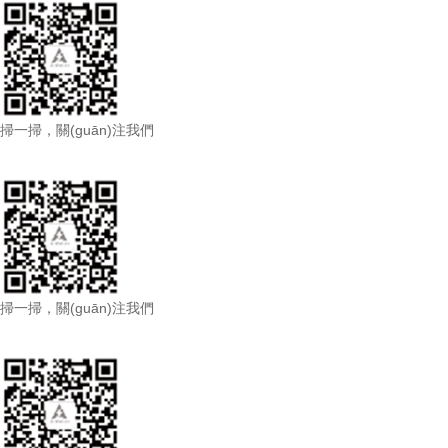
掃一掃，關(guān)注我們
掃一掃，關(guān)注我們