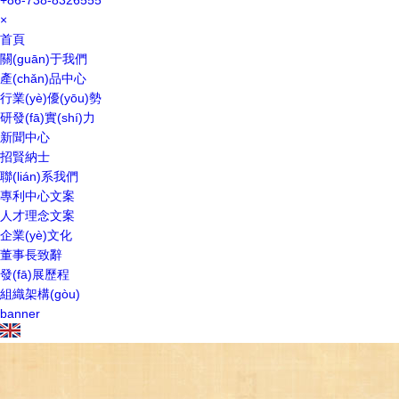
+86-738-8326555
×
首頁
關(guān)于我們
產(chǎn)品中心
行業(yè)優(yōu)勢
研發(fā)實(shí)力
新聞中心
招賢納士
聯(lián)系我們
專利中心文案
人才理念文案
企業(yè)文化
董事長致辭
發(fā)展歷程
組織架構(gòu)
banner