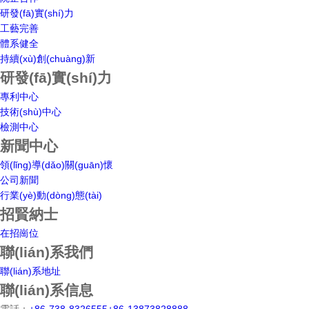
研發(fā)實(shí)力
工藝完善
體系健全
持續(xù)創(chuàng)新
研發(fā)實(shí)力
專利中心
技術(shù)中心
檢測中心
新聞中心
領(lǐng)導(dǎo)關(guān)懷
公司新聞
行業(yè)動(dòng)態(tài)
招賢納士
在招崗位
聯(lián)系我們
聯(lián)系地址
聯(lián)系信息