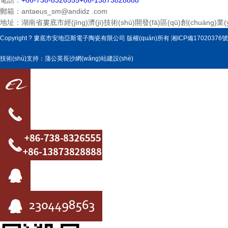
電話：
+86-738-8326555
+86-13873828888
郵箱：antaeus_sm@andidz .com
地址：湖南省婁底市經(jīng)濟(jì)技術(shù)開發(fā)區(qū)創(chuàng)業(
Copyright ? 婁底市安地亞斯電子陶瓷有限公司 版權(quán)所有
湘ICP備17020376號(
技術(shù)支持：蒲公英
長沙網(wǎng)站建設(shè)