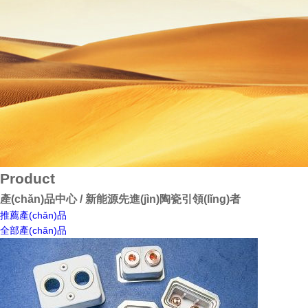
P
roduct
產(chǎn)品中心
/ 新能源先進(jìn)陶瓷引領(lǐng)者
推薦產(chǎn)品
全部產(chǎn)品