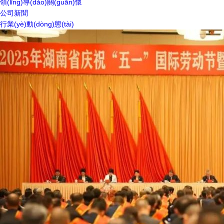
領(lǐng)導(dǎo)關(guān)懷
公司新聞
行業(yè)動(dòng)態(tài)