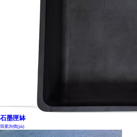
石墨匣缽
我要詢價(jià)