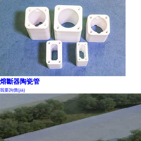
熔斷器陶瓷管
我要詢價(jià)