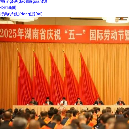
領(lǐng)導(dǎo)關(guān)懷
公司新聞
行業(yè)動(dòng)態(tài)