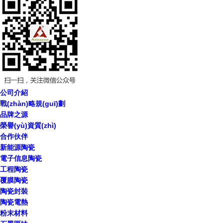
公司介紹
戰(zhàn)略規(guī)劃
品牌之源
榮譽(yù)資質(zhì)
合作伙伴
新能源陶瓷
電子信息陶瓷
工程陶瓷
覆膜陶瓷
陶瓷封裝
陶瓷電熱
粉末材料