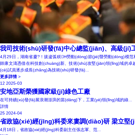
我司技術(shù)研發(fā)中心總監(jiān)、高級(j
4月29日，湖南省慶?！拔逡弧眹H勞動(dòng)節(jié)暨勞動(dòng)模范
師康文濤憑借在科技創(chuàng)新、技術(shù)攻堅(jiān)領(lǐng)域的卓越貢
(cè)試員逐步成長(zhǎng)為技術(shù)研發(fā)...
更多詳情
>
12
2025-03
安地亞斯榮獲國家級(jí)綠色工廠
在可持續(xù)發(fā)展浪潮澎湃的當(dāng)下，工業(yè)領(lǐng)域的綠...
詳情
25
2024-04
省政協(xié)經(jīng)科委來婁調(diào)研 梁立堅(jiā
4月18日，省政協(xié)經(jīng)科委副主任張志軍、范...