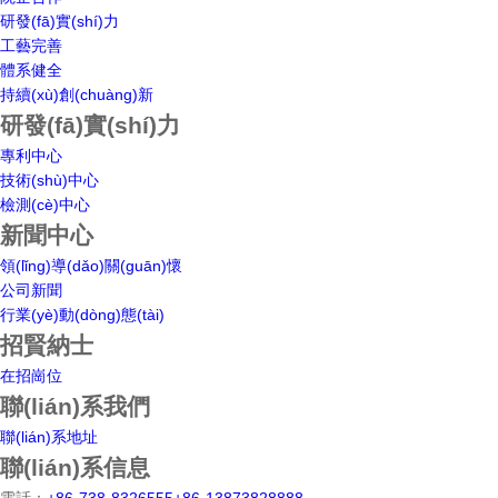
研發(fā)實(shí)力
工藝完善
體系健全
持續(xù)創(chuàng)新
研發(fā)實(shí)力
專利中心
技術(shù)中心
檢測(cè)中心
新聞中心
領(lǐng)導(dǎo)關(guān)懷
公司新聞
行業(yè)動(dòng)態(tài)
招賢納士
在招崗位
聯(lián)系我們
聯(lián)系地址
聯(lián)系信息