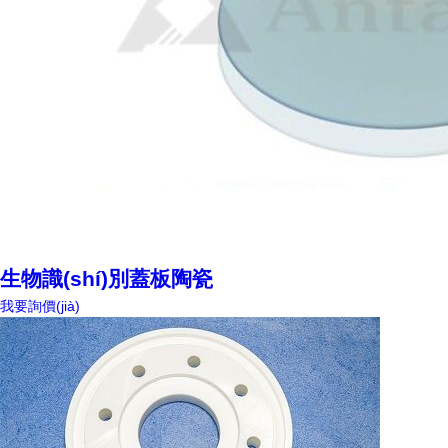
生物識(shí)別蓋板陶瓷
我要詢價(jià)