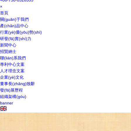
+86-738-8326555
×
首頁
關(guān)于我們
產(chǎn)品中心
行業(yè)優(yōu)勢(shì)
研發(fā)實(shí)力
新聞中心
招賢納士
聯(lián)系我們
專利中心文案
人才理念文案
企業(yè)文化
董事長(zhǎng)致辭
發(fā)展歷程
組織架構(gòu)
banner