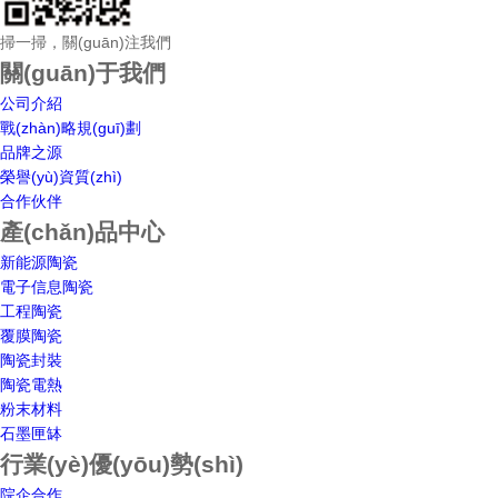
掃一掃，關(guān)注我們
關(guān)于我們
公司介紹
戰(zhàn)略規(guī)劃
品牌之源
榮譽(yù)資質(zhì)
合作伙伴
產(chǎn)品中心
新能源陶瓷
電子信息陶瓷
工程陶瓷
覆膜陶瓷
陶瓷封裝
陶瓷電熱
粉末材料
石墨匣缽
行業(yè)優(yōu)勢(shì)
院企合作