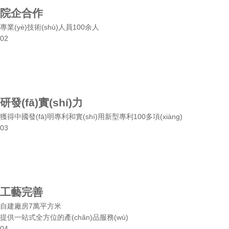
院企合作
專業(yè)技術(shù)人員100余人
02
研發(fā)實(shí)力
獲得中國發(fā)明專利和實(shí)用新型專利100多項(xiàng)
03
工藝完善
自建廠房7萬平方米
提供一站式全方位的產(chǎn)品服務(wù)
04