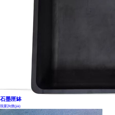
石墨匣缽
我要詢價(jià)