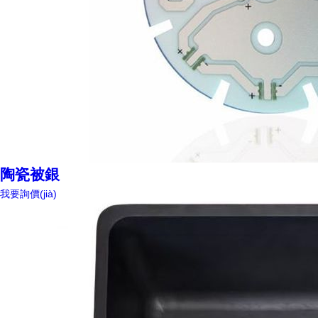
陶瓷被銀
我要詢價(jià)