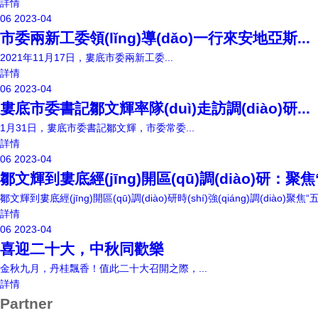
詳情
06
2023-04
市委兩新工委領(lǐng)導(dǎo)一行來安地亞斯...
2021年11月17日，婁底市委兩新工委...
詳情
06
2023-04
婁底市委書記鄒文輝率隊(duì)走訪調(diào)研...
1月31日，婁底市委書記鄒文輝，市委常委...
詳情
06
2023-04
鄒文輝到婁底經(jīng)開區(qū)調(diào)研：聚焦“.
鄒文輝到婁底經(jīng)開區(qū)調(diào)研時(shí)強(qiáng)調(diào)聚焦“五
詳情
06
2023-04
喜迎二十大，中秋同歡樂
金秋九月，丹桂飄香！值此二十大召開之際，...
詳情
P
artner