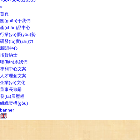
+86-738-8326555
×
首頁
關(guān)于我們
產(chǎn)品中心
行業(yè)優(yōu)勢
研發(fā)實(shí)力
新聞中心
招賢納士
聯(lián)系我們
專利中心文案
人才理念文案
企業(yè)文化
董事長致辭
發(fā)展歷程
組織架構(gòu)
banner