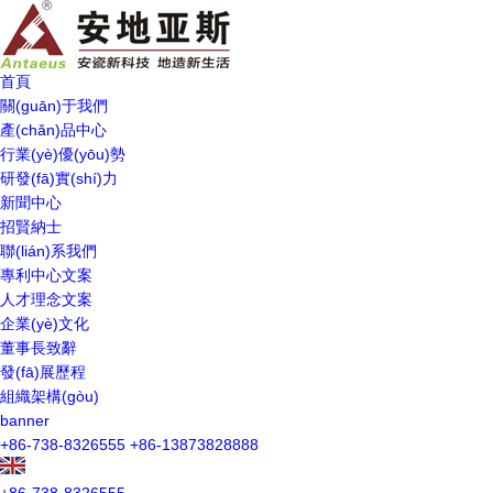
首頁
關(guān)于我們
產(chǎn)品中心
行業(yè)優(yōu)勢
研發(fā)實(shí)力
新聞中心
招賢納士
聯(lián)系我們
專利中心文案
人才理念文案
企業(yè)文化
董事長致辭
發(fā)展歷程
組織架構(gòu)
banner
+86-738-8326555
+86-13873828888