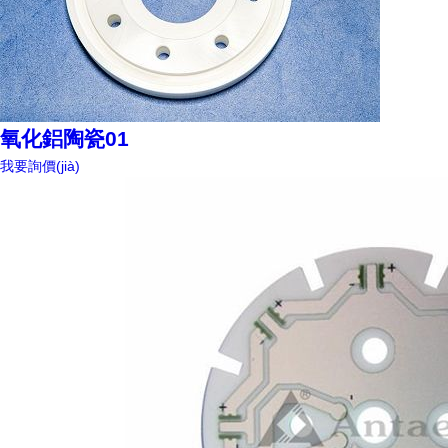
氧化鋁陶瓷01
我要詢價(jià)